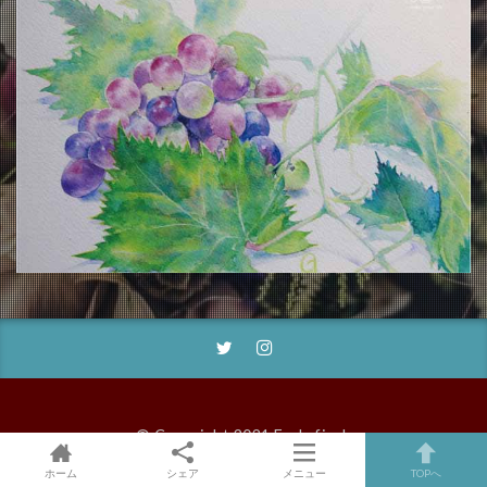
© Copyright 2021 Early finch
アーリーフィンチは早起き小鳥〜絵と配色とデザインと〜 by
ホーム
シェア
メニュー
TOPへ